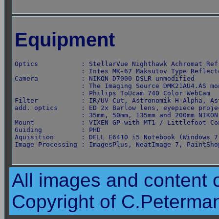
Equipment
Optics           : StellarVue Nighthawk Achromat Ref
                 : Intes MK-67 Maksutov Type Reflect
Camera           : NIKON D7000 DSLR unmodified

                 : The Imaging Source DMK21AU4.AS mo
                 : Philips ToUcam 740 Color WebCam

Filter           : IR/UV Cut, Astronomik H-Alpha, Ast
add. optics      : ED 2x Barlow lens, eyepiece projec
                 : 35mm, 50mm, 135mm and 200mm NIKON 
Mount            : VIXEN GP with MT1 / Littlefoot Con
Guiding          : PHD

Aquisition       : DELL E6410 i5 Notebook (Windows 7)
Image Processing : ImagesPlus, NeatImage 7, PaintSho
All images and content o
Copyright of C.Peterma