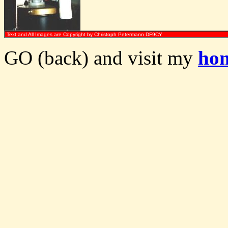
Text and All Images are Copyright by Christoph Petermann DF9CY
GO (back) and visit my
ho