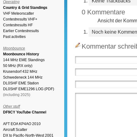
Keine Trackbacks
Operating
Country & Grid Standings
0 Kommentare
VHF Meteorscatter
Contestresults VHF+
Ansicht der Komme
Contestresults HF
Earlier Contestresults
Noch keine Kommen
Past activities
Kommentar schrei
Moonbounce
Moonbounce History
144 MHz EME Standings
50 MHz (RX only)
Krusendorf 432 MHz
Schwedeneck 144 MHz
DL0SHF EME Station
DL0SHF EME1296 LOG (PDF)
(including 2025)
Other stuff
DF9CY YouTube Channel
AFT EOA KP4AO 2010
Aircraft Scatter
DX to Pacific-North-West 2001