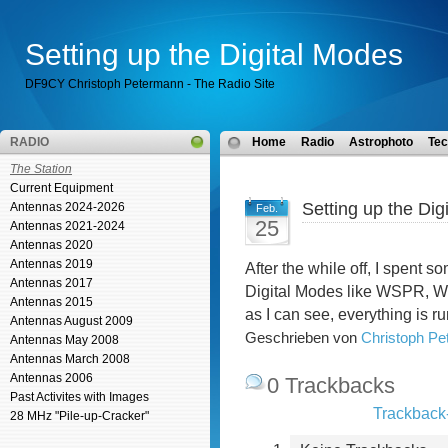
Setting up the Digital Modes
DF9CY Christoph Petermann - The Radio Site
RADIO
Home
Radio
Astrophoto
Tec
The Station
Current Equipment
Setting up the Dig
Antennas 2024-2026
Feb.
25
Antennas 2021-2024
Antennas 2020
Antennas 2019
After the while off, I spent s
Antennas 2017
Digital Modes like WSPR, W
Antennas 2015
as I can see, everything is r
Antennas August 2009
Geschrieben von
Christoph P
Antennas May 2008
Antennas March 2008
Antennas 2006
0 Trackbacks
Past Activites with Images
Trackback-
28 MHz "Pile-up-Cracker"